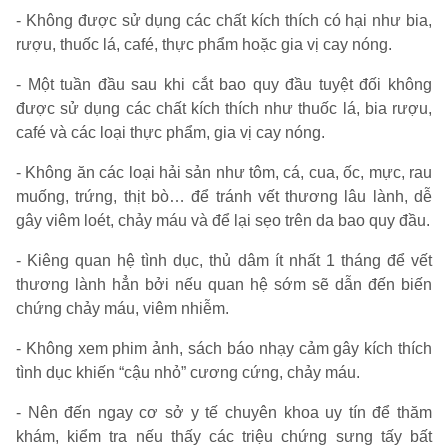
- Không được sử dụng các chất kích thích có hại như bia,
rượu, thuốc lá, café, thực phẩm hoặc gia vị cay nóng.
- Một tuần đầu sau khi cắt bao quy đầu tuyệt đối không
được sử dụng các chất kích thích như thuốc lá, bia rượu,
café và các loại thực phẩm, gia vị cay nóng.
- Không ăn các loại hải sản như tôm, cá, cua, ốc, mực, rau
muống, trứng, thịt bò… để tránh vết thương lâu lành, dễ
gây viêm loét, chảy máu và để lại sẹo trên da bao quy đầu.
- Kiêng quan hệ tình dục, thủ dâm ít nhất 1 tháng để vết
thương lành hẳn bởi nếu quan hệ sớm sẽ dẫn đến biến
chứng chảy máu, viêm nhiễm.
- Không xem phim ảnh, sách báo nhạy cảm gây kích thích
tình dục khiến “cậu nhỏ” cương cứng, chảy máu.
- Nên đến ngay cơ sở y tế chuyên khoa uy tín để thăm
khám, kiểm tra nếu thấy các triệu chứng sưng tấy bất