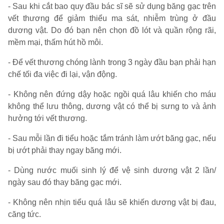
- Sau khi cắt bao quy đầu bác sĩ sẽ sử dụng băng gạc trên
vết thương để giảm thiểu ma sát, nhiễm trùng ở đầu
dương vật. Do đó bạn nên chọn đồ lót và quần rộng rãi,
mềm mại, thấm hút hồ môi.
- Để vết thương chóng lành trong 3 ngày đầu bạn phải hạn
chế tối đa việc đi lại, vận động.
- Không nên đứng dậy hoặc ngồi quá lâu khiến cho máu
không thể lưu thông, dương vật có thể bị sưng to và ảnh
hưởng tới vết thương.
- Sau mỗi lần đi tiểu hoặc tắm tránh làm ướt băng gạc, nếu
bị ướt phải thay ngay băng mới.
- Dùng nước muối sinh lý để vệ sinh dương vật 2 lần/
ngày sau đó thay băng gạc mới.
- Không nên nhịn tiểu quá lâu sẽ khiến dương vật bị đau,
căng tức.