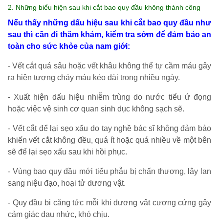
2. Những biểu hiện sau khi cắt bao quy đầu không thành công
Nếu thấy những dấu hiệu sau khi cắt bao quy đầu như
sau thì cần đi thăm khám, kiểm tra sớm để đảm bảo an
toàn cho sức khỏe của nam giới:
- Vết cắt quá sâu hoặc vết khâu không thể tự cầm máu gây
ra hiện tượng chảy máu kéo dài trong nhiều ngày.
- Xuất hiện dấu hiệu nhiễm trùng do nước tiểu ứ đọng
hoặc việc vệ sinh cơ quan sinh dục không sạch sẽ.
- Vết cắt để lại sẹo xấu do tay nghề bác sĩ không đảm bảo
khiến vết cắt không đều, quá ít hoặc quá nhiều về một bên
sẽ để lại sẹo xấu sau khi hồi phục.
- Vùng bao quy đầu mới tiểu phẫu bị chấn thương, lây lan
sang niệu đạo, hoại tử dương vật.
- Quy đầu bị căng tức mỗi khi dương vật cương cứng gây
cảm giác đau nhức, khó chịu.