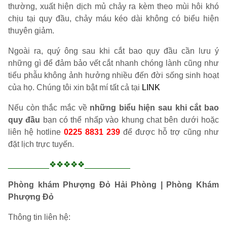
thường, xuất hiện dịch mủ chảy ra kèm theo mùi hôi khó
chịu tại quy đầu, chảy máu kéo dài không có biểu hiện
thuyên giảm.
Ngoài ra, quý ông sau khi cắt bao quy đầu cần lưu ý
những gì để đảm bảo vết cắt nhanh chóng lành cũng như
tiểu phẫu không ảnh hưởng nhiều đến đời sống sinh hoạt
của họ. Chúng tôi xin bật mí tất cả tại
LINK
Nếu còn thắc mắc về
những biểu hiện sau khi cắt bao
quy đầu
bạn có thể nhấp vào khung chat bên dưới hoặc
liên hệ hotline
0225 8831 239
để được hỗ trợ cũng như
đặt lịch trực tuyến.
_________❖❖❖❖❖__________
Phòng khám Phượng Đỏ Hải Phòng | Phòng Khám
Phượng Đỏ
Thông tin liên hệ: