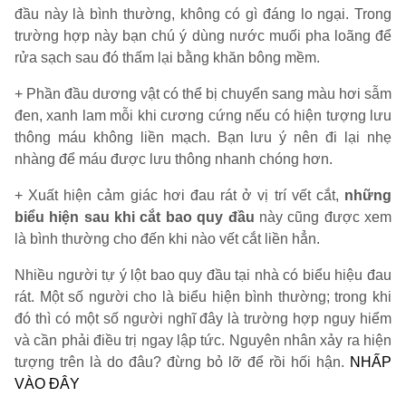
đầu này là bình thường, không có gì đáng lo ngại. Trong
trường hợp này bạn chú ý dùng nước muối pha loãng để
rửa sạch sau đó thấm lại bằng khăn bông mềm.
+ Phần đầu dương vật có thể bị chuyển sang màu hơi sẫm
đen, xanh lam mỗi khi cương cứng nếu có hiện tượng lưu
thông máu không liền mạch. Bạn lưu ý nên đi lại nhẹ
nhàng để máu được lưu thông nhanh chóng hơn.
+ Xuất hiện cảm giác hơi đau rát ở vị trí vết cắt,
những
biểu hiện sau khi cắt bao quy đầu
này cũng được xem
là bình thường cho đến khi nào vết cắt liền hẳn.
Nhiều người tự ý lột bao quy đầu tại nhà có biểu hiệu đau
rát. Một số người cho là biểu hiện bình thường; trong khi
đó thì có một số người nghĩ đây là trường hợp nguy hiểm
và cần phải điều trị ngay lập tức. Nguyên nhân xảy ra hiện
tượng trên là do đâu? đừng bỏ lỡ để rồi hối hận.
NHẤP
VÀO ĐÂY