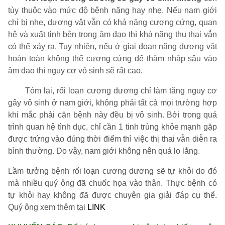
tùy thuộc vào mức độ bệnh nặng hay nhẹ. Nếu nam giới
chỉ bị nhẹ, dương vật vẫn có khả năng cương cứng, quan
hệ và xuất tinh bên trong âm đạo thì khả năng thụ thai vẫn
có thể xảy ra. Tuy nhiên, nếu ở giai đoạn nặng dương vật
hoàn toàn không thể cương cứng để thâm nhập sâu vào
âm đạo thì nguy cơ vô sinh sẽ rất cao.
Tóm lại, rối loạn cương dương chỉ làm tăng nguy cơ
gây vô sinh ở nam giới, không phải tất cả mọi trường hợp
khi mắc phải căn bệnh này đều bị vô sinh. Bởi trong quá
trình quan hệ tình dục, chỉ cần 1 tinh trùng khỏe mạnh gặp
được trứng vào đúng thời điểm thì việc thị thai vẫn diễn ra
bình thường. Do vậy, nam giới không nên quá lo lắng.
Lầm tưởng bệnh rối loạn cương dương sẽ tự khỏi do đó
mà nhiều quý ông đã chuốc họa vào thân. Thực bệnh có
tự khỏi hay không đã được chuyên gia giải đáp cụ thể.
Quý ông xem thêm tại
LINK