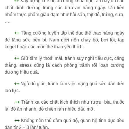
++
Xây dựng chế độ ăn uống khoa học, ăn đầy đủ các
chất dinh dưỡng trong các bữa ăn hàng ngày. Ưu tiên
nhóm thực phẩm giàu đạm như hải sản, thịt đỏ, trứng, sữa,
….
++
Tăng cường luyện tập thể dục thể thao hàng ngày
để tăng sức bền bỉ. Nam giới nên chạy bộ, bơi lội, tập
kegel hoặc các môn thể thao yêu thích.
++
Giữ tâm lý thoải mái, tránh suy nghĩ tiêu cực, căng
thẳng, stress cũng là cách phòng tránh rối loạn cương
dương hiệu quả.
++
Ngủ đủ giấc, tránh làm việc nặng quá sức dẫn đến
lao lực.
++
Tránh xa các chất kích thích như rượu, bia, thuốc
lá, đồ ăn nhanh, đồ chiên rán nhiều dầu mỡ.
++
Không nên thủ dâm quá độ, quan hệ tình dục đều
đặn từ 2 – 3 lần/ tuần.