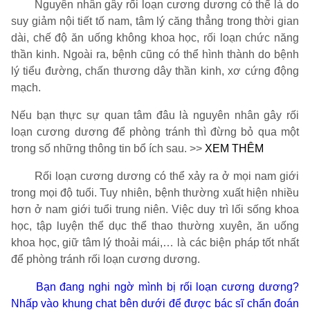
Nguyên nhân gây rối loạn cương dương có thể là do
suy giảm nội tiết tố nam, tâm lý căng thẳng trong thời gian
dài, chế độ ăn uống không khoa học, rối loạn chức năng
thần kinh. Ngoài ra, bệnh cũng có thể hình thành do bệnh
lý tiểu đường, chấn thương dây thần kinh, xơ cứng động
mạch.
Nếu bạn thực sự quan tâm đâu là nguyên nhân gây rối
loạn cương dương để phòng tránh thì đừng bỏ qua một
trong số những thông tin bổ ích sau. >>
XEM THÊM
Rối loạn cương dương có thể xảy ra ở mọi nam giới
trong mọi độ tuổi. Tuy nhiên, bệnh thường xuất hiện nhiều
hơn ở nam giới tuổi trung niên. Việc duy trì lối sống khoa
học, tập luyện thể dục thể thao thường xuyên, ăn uống
khoa học, giữ tâm lý thoải mái,… là các biện pháp tốt nhất
để phòng tránh rối loạn cương dương.
Bạn đang nghi ngờ mình bị rối loạn cương dương?
Nhấp vào khung chat bên dưới để được bác sĩ chẩn đoán