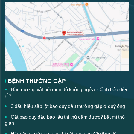
BỆNH THƯỜNG GẶP
Đầu dương vật nổi mụn đỏ không ngứa: Cảnh báo điều
gì?
3 dấu hiệu sắp lột bao quy đầu thường gặp ở quý ông
Cắt bao quy đầu bao lâu thì thủ dâm được? bật mí thời
gian
Hình ảnh trước và sau khi cắt bao quy đầu thực tế