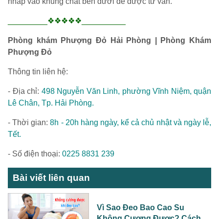
nhấp vào khung chat bên dưới để được tư vấn.
_________❖❖❖❖❖__________
Phòng khám Phượng Đỏ Hải Phòng | Phòng Khám
Phượng Đỏ
Thông tin liên hệ:
- Địa chỉ:
498 Nguyễn Văn Linh, phường Vĩnh Niệm, quận
Lê Chân, Tp. Hải Phòng.
- Thời gian:
8h - 20h hàng ngày, kể cả chủ nhật và ngày lễ,
Tết.
- Số điện thoại:
0225 8831 239
Bài viết liên quan
Vì Sao Đeo Bao Cao Su
Không Cương Được? Cách