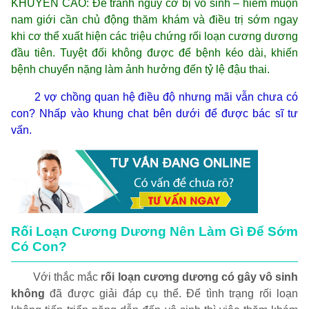
KHUYẾN CÁO: Để tránh nguy cơ bị vô sinh – hiếm muộn
nam giới cần chủ động thăm khám và điều trị sớm ngay
khi cơ thể xuất hiện các triệu chứng rối loạn cương dương
đầu tiên. Tuyệt đối không được để bệnh kéo dài, khiến
bệnh chuyển nặng làm ảnh hưởng đến tỷ lệ đậu thai.
2 vợ chồng quan hệ điều độ nhưng mãi vẫn chưa có
con? Nhấp vào khung chat bên dưới để được bác sĩ tư
vấn.
Rối Loạn Cương Dương Nên Làm Gì Để Sớm
Có Con?
Với thắc mắc
rối loạn cương dương có gây vô sinh
không
đã được giải đáp cụ thể. Để tình trạng rối loạn