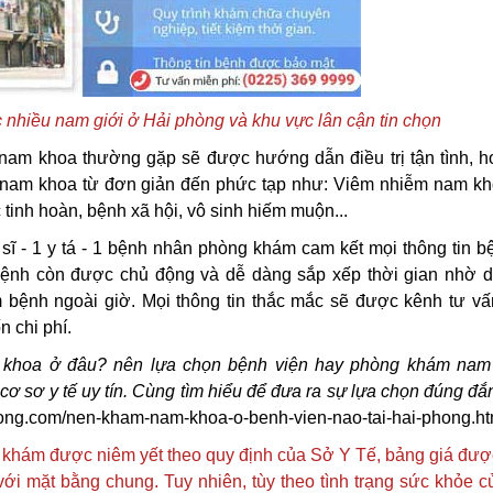
nhiều nam giới ở Hải phòng và khu vực lân cận tin chọn
nam khoa thường gặp sẽ được hướng dẫn điều trị tận tình, h
h nam khoa từ đơn giản đến phức tạp như: Viêm nhiễm nam kho
 tinh hoàn, bệnh xã hội, vô sinh hiếm muộn...
ĩ - 1 y tá - 1 bệnh nhân phòng khám cam kết mọi thông tin b
bệnh còn được chủ động và dễ dàng sắp xếp thời gian nhờ d
 bệnh ngoài giờ. Mọi thông tin thắc mắc sẽ được kênh tư v
n chi phí.
 khoa ở đâu? nên lựa chọn bệnh viện hay phòng khám nam
 cơ sơ y tế uy tín. Cùng tìm hiểu để đưa ra sự lựa chọn đúng đắ
ong.com/nen-kham-nam-khoa-o-benh-vien-nao-tai-hai-phong.ht
g khám được niêm yết theo quy định của Sở Y Tế, bảng giá đượ
ới mặt bằng chung. Tuy nhiên, tùy theo tình trạng sức khỏe c