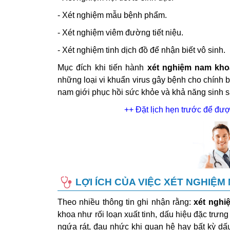
- Xét nghiệm mẫu bệnh phẩm.
- Xét nghiệm viêm đường tiết niệu.
- Xét nghiệm tinh dịch đồ để nhận biết vô sinh.
Mục đích khi tiến hành
xét nghiệm nam kho
những loại vi khuẩn virus gây bệnh cho chính 
nam giới phục hồi sức khỏe và khả năng sinh sả
++ Đặt lịch hẹn trước để đư
LỢI ÍCH CỦA VIỆC XÉT NGHIỆ
Theo nhiều thông tin ghi nhận rằng:
xét ngh
khoa như rối loạn xuất tinh, dấu hiệu đặc trưn
ngứa rát, đau nhức khi quan hệ hay bất kỳ dấ