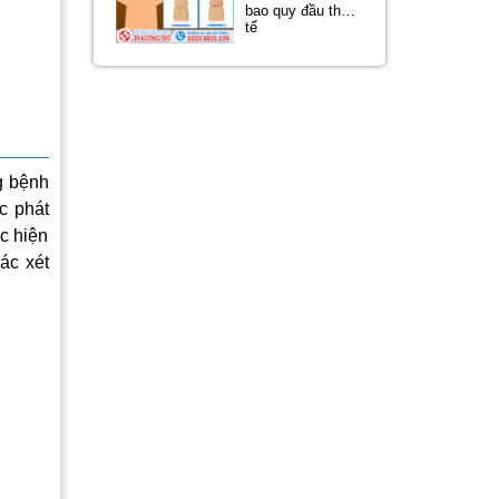
bao quy đầu thực
tế
g bệnh
c phát
ọc hiện
ác xét