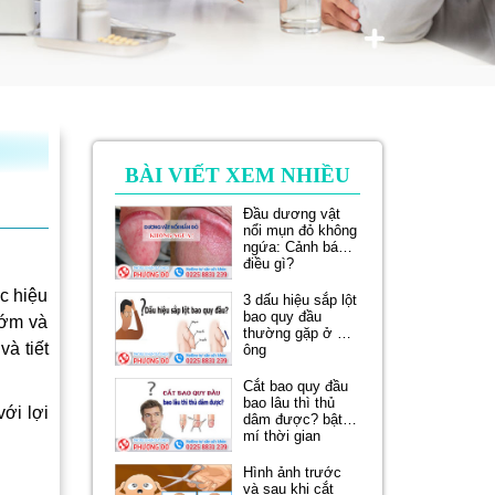
BÀI VIẾT XEM NHIỀU
Đầu dương vật
nổi mụn đỏ không
ngứa: Cảnh báo
điều gì?
c hiệu
3 dấu hiệu sắp lột
bao quy đầu
sớm và
thường gặp ở quý
và tiết
ông
Cắt bao quy đầu
bao lâu thì thủ
ới lợi
dâm được? bật
mí thời gian
Hình ảnh trước
và sau khi cắt