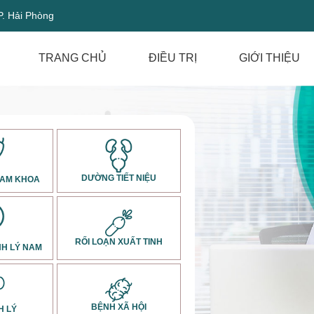
P. Hải Phòng
TRANG CHỦ
ĐIỀU TRỊ
GIỚI THIỆU
DƯỜNG TIẾT NIỆU
NAM KHOA
RỐI LOẠN XUẤT TINH
NH LÝ NAM
BỆNH XÃ HỘI
H LÝ