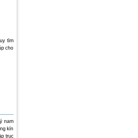
uy tìm
úp cho
lý nam
ng kín
p trục