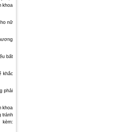
m khoa
cho nữ
phương
ếu bất
ể khắc
ng phải
m khoa
 tránh
h kèm: