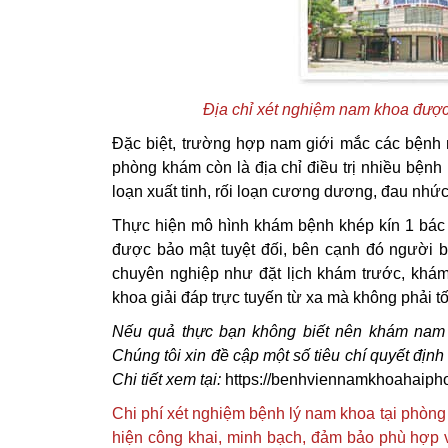
Địa chỉ xét nghiệm nam khoa được 
Đặc biệt, trường hợp nam giới mắc các bệnh 
phòng khám còn là địa chỉ điều trị nhiều bện
loạn xuất tinh, rối loạn cương dương, đau nhức
Thực hiện mô hình khám bệnh khép kín 1 bác s
được bảo mật tuyệt đối, bên cạnh đó người 
chuyên nghiệp như đặt lịch khám trước, khám
khoa giải đáp trực tuyến từ xa mà không phải tố
Nếu quả thực bạn không biết nên khám nam
Chúng tôi xin đề cập một số tiêu chí quyết định
Chi tiết xem tại:
https://benhviennamkhoahaiph
Chi phí xét nghiệm bệnh lý nam khoa tại phòn
hiện công khai, minh bạch, đảm bảo phù hợp v