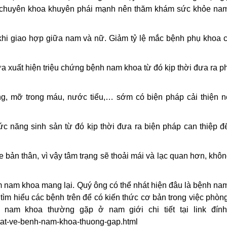
c sĩ chuyên khoa khuyên phái mạnh nên thăm khám sức khỏe na
 khi giao hợp giữa nam và nữ. Giảm tỷ lệ mắc bệnh phụ khoa 
hưa xuất hiện triệu chứng bệnh nam khoa từ đó kịp thời đưa ra 
ng, mỡ trong máu, nước tiểu,… sớm có biện pháp cải thiện n
 năng sinh sản từ đó kịp thời đưa ra biện pháp can thiệp đ
e bản thân, vì vậy tâm trạng sẽ thoải mái và lạc quan hơn, khô
ệm nam khoa mang lại. Quý ông có thể nhát hiện đâu là bệnh na
tìm hiểu các bệnh trên để có kiến thức cơ bản trong việc phòng
h nam khoa thường gặp ở nam giới chi tiết tại link đín
tat-ve-benh-nam-khoa-thuong-gap.html