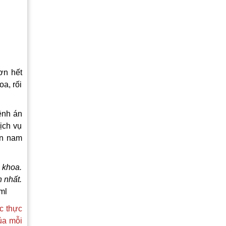
ơn hết
a, rối
ệnh án
ịch vụ
ấn nam
 khoa.
n nhất.
ml
c thực
ủa mỗi