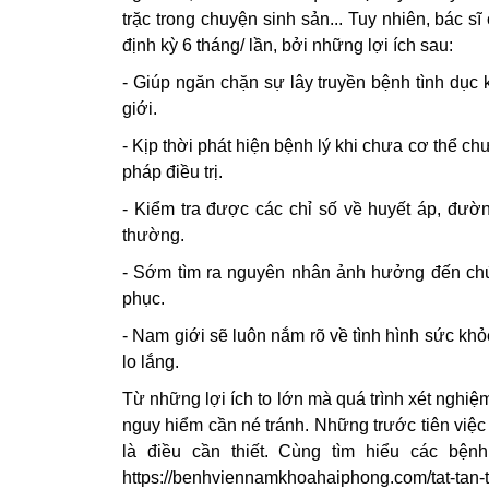
trặc trong chuyện sinh sản... Tuy nhiên, bá
định kỳ 6 tháng/ lần, bởi những lợi ích sau:
- Giúp ngăn chặn sự lây truyền bệnh tình dục
giới.
- Kịp thời phát hiện bệnh lý khi chưa cơ thể c
pháp điều trị.
- Kiểm tra được các chỉ số về huyết áp, đườ
thường.
- Sớm tìm ra nguyên nhân ảnh hưởng đến chức
phục.
- Nam giới sẽ luôn nắm rõ về tình hình sức khỏ
lo lắng.
Từ những lợi ích to lớn mà quá trình xét nghi
nguy hiểm cần né tránh. Những trước tiên việc 
là điều cần thiết. Cùng tìm hiểu các bện
https://benhviennamkhoahaiphong.com/tat-tan-