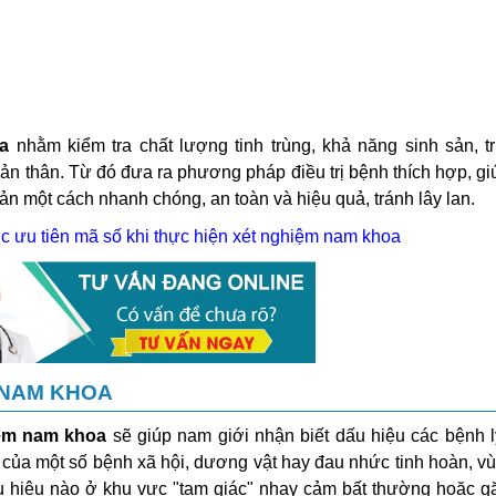
a
nhằm kiểm tra chất lượng tinh trùng, khả năng sinh sản, tr
bản thân. Từ đó đưa ra phương pháp điều trị bệnh thích hợp, gi
n một cách nhanh chóng, an toàn và hiệu quả, tránh lây lan.
ợc ưu tiên mã số khi thực hiện xét nghiệm nam khoa
M NAM KHOA
iệm nam khoa
sẽ giúp nam giới nhận biết dấu hiệu các bệnh 
g của một số bệnh xã hội, dương vật hay đau nhức tinh hoàn, vù
u hiệu nào ở khu vực "tam giác" nhạy cảm bất thường hoặc gặ