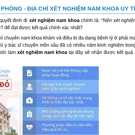
HÒNG - ĐỊA CHỈ XÉT NGHIỆM NAM KHOA UY T
quyết định đi
xét nghiệm nam khoa
chính là: “
Nên xét nghi
n
? để đạt được kết quả chính xác nhất?
hỉ chuyên nam khoa khám và điều trị đa dạng bệnh lý ở phái m
ũ y bác sĩ chuyên môn sâu đã có nhiều năm kinh nghiệm tron
iới làm
xét nghiệm nam khoa
tại đây sẽ nhận được kết quả