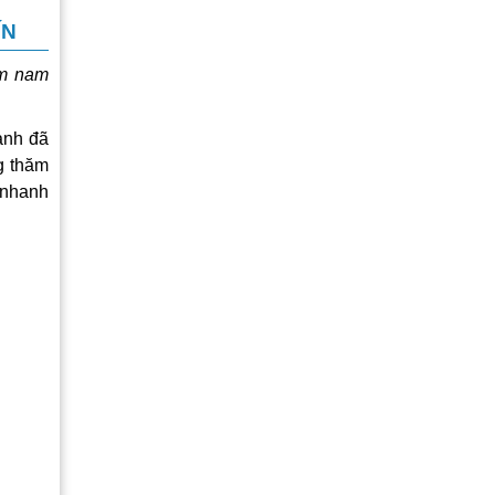
ÍN
ệm nam
ạnh đã
g thăm
 nhanh