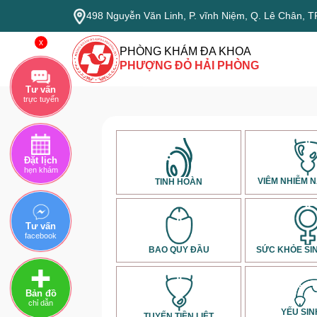
498 Nguyễn Văn Linh, P. vĩnh Niệm, Q. Lê Chân, T
x
PHÒNG KHÁM ĐA KHOA
PHƯỢNG ĐỎ HẢI PHÒNG
Tư vấn
trực tuyến
Đặt lịch
hẹn khám
VIÊM NHIỄM 
TINH HOÀN
Tư vấn
facebook
BAO QUY ĐẦU
SỨC KHỎE SI
Bản đồ
chỉ dẫn
YẾU SIN
TUYẾN TIỀN LIỆT