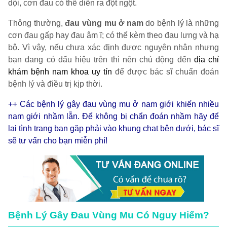
dội, cơn đau có thể diễn ra đột ngột.
Thông thường,
đau vùng mu ở nam
do bệnh lý là những
cơn đau gấp hay đau âm ĩ; có thể kèm theo đau lưng và hạ
bộ. Vì vậy, nếu chưa xác định được nguyên nhân nhưng
bạn đang có dấu hiệu trên thì nên chủ động đến
địa chỉ
khám bệnh nam khoa uy tín
để được bác sĩ chuẩn đoán
bệnh lý và điều trị kịp thời.
++ Các bệnh lý gây đau vùng mu ở nam giới khiến nhiều
nam giới nhầm lẫn. Để không bị chẩn đoán nhầm hãy để
lại tình trạng bạn gặp phải vào khung chat bên dưới, bác sĩ
sẽ tư vấn cho bạn miễn phí!
Bệnh Lý Gây Đau Vùng Mu Có Nguy Hiểm?