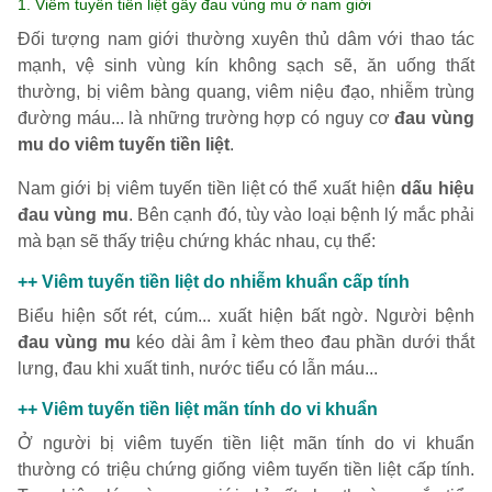
1. Viêm tuyến tiền liệt gây đau vùng mu ở nam giới
Đối tượng nam giới thường xuyên thủ dâm với thao tác
mạnh, vệ sinh vùng kín không sạch sẽ, ăn uống thất
thường, bị viêm bàng quang, viêm niệu đạo, nhiễm trùng
đường máu... là những trường hợp có nguy cơ
đau vùng
mu do viêm tuyến tiền liệt
.
Nam giới bị viêm tuyến tiền liệt có thể xuất hiện
dấu hiệu
đau vùng mu
. Bên cạnh đó, tùy vào loại bệnh lý mắc phải
mà bạn sẽ thấy triệu chứng khác nhau, cụ thể:
++ Viêm tuyến tiền liệt do nhiễm khuẩn cấp tính
Biểu hiện sốt rét, cúm... xuất hiện bất ngờ. Người bệnh
đau vùng mu
kéo dài âm ỉ kèm theo đau phần dưới thắt
lưng, đau khi xuất tinh, nước tiểu có lẫn máu...
++ Viêm tuyến tiền liệt mãn tính do vi khuẩn
Ở người bị viêm tuyến tiền liệt mãn tính do vi khuẩn
thường có triệu chứng giống viêm tuyến tiền liệt cấp tính.