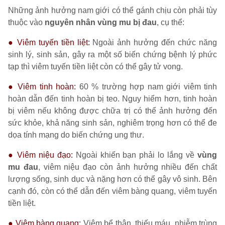
Những ảnh hưởng nam giới có thể gánh chịu còn phải tùy
thuộc vào
nguyên nhân vùng mu bị đau
, cụ thể:
● Viêm tuyến tiền liệt:
Ngoài ảnh hưởng đến chức năng
sinh lý, sinh sản, gây ra một số biến chứng bệnh lý phức
tạp thì viêm tuyến tiền liệt còn có thể gây tử vong.
● Viêm tinh hoàn:
60 % trường hợp nam giới viêm tinh
hoàn dẫn đến tinh hoàn bị teo. Nguy hiểm hơn, tinh hoàn
bị viêm nếu không được chữa trị có thể ảnh hưởng đến
sức khỏe, khả năng sinh sản, nghiêm trọng hơn có thể đe
dọa tính mạng do biến chứng ung thư.
● Viêm niệu đạo:
Ngoài khiến bạn phải lo lắng về
vùng
mu đau
, viêm niệu đạo còn ảnh hưởng nhiều đến chất
lượng sống, sinh dục và nặng hơn có thể gây vô sinh. Bên
cạnh đó, còn có thể dẫn đến viêm bàng quang, viêm tuyến
tiền liệt.
● Viêm bàng quang:
Viêm bể thận, thiếu máu, nhiễm trùng