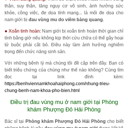
thận, suy thận, tăng nguy cơ vô sinh, ảnh hưởng sức
khỏe, công việc, đe dọa tính mạng... là mối đe dọa cho
nam giới bị
đau vùng mu do viêm bàng quang
.
● Xoắn tinh hoàn:
Nam giới bị xoắn tinh hoàn thời gian chỉ
tính bằng giờ nếu không kịp thời cứu chữa có thể gây hoại
tử buộc phải cắt bỏ. Điều này làm ảnh hưởng nghiêm
trọng đến chức năng sinh sản.
Với những bệnh lý mà chúng tôi đề cập trên đây. Bạn có
biết triệu chứng của chúng như thế nào không? Cùng tìm
đọc tại link đính kèm:
https://benhviennamkhoahaiphong.com/nhung-trieu-
chung-benh-nam-khoa-pho-bien.html
Điều trị đau vùng mu ở nam giới tại Phòng
khám Phượng Đỏ Hải Phòng
Bác sĩ tại
Phòng khám Phượng Đỏ Hải Phòng
cho biết