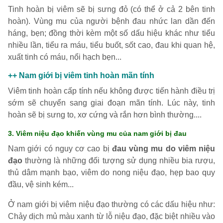
Tinh hoàn bị viêm sẽ bị sưng đỏ (có thể ở cả 2 bên tinh
hoàn). Vùng mu của người bệnh đau nhức lan dần đến
háng, bẹn; đồng thời kèm một số dấu hiệu khác như tiểu
nhiều lần, tiểu ra máu, tiểu buốt, sốt cao, đau khi quan hệ,
xuất tinh có máu, nổi hạch bẹn...
++ Nam giới bị viêm tinh hoàn mãn tính
Viêm tinh hoàn cấp tính nếu không được tiến hành điều trị
sớm sẽ chuyển sang giai đoạn mãn tính. Lúc này, tinh
hoàn sẽ bị sưng to, xơ cứng và rắn hơn bình thường....
3. Viêm niệu đạo khiến vùng mu của nam giới bị đau
Nam giới có nguy cơ cao bị
đau vùng mu do viêm niệu
đạo
thường là những đối tượng sử dụng nhiều bia rượu,
thủ dâm mạnh bạo, viêm do nong niệu đạo, hẹp bao quy
đầu, vệ sinh kém...
Ở nam giới bị viêm niệu đạo thường có các dấu hiệu như:
Chảy dịch mủ màu xanh từ lỗ niệu đạo, đặc biệt nhiều vào