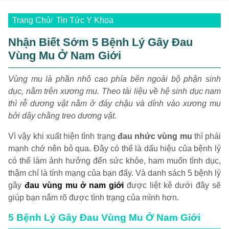
Trang Chủ
Tin Tức Y Khoa
Nhận Biết Sớm 5 Bệnh Lý Gây Đau
Vùng Mu Ở Nam Giới
Vùng mu là phần nhô cao phía bên ngoài bộ phận sinh
dục, nằm trên xương mu. Theo tài liệu về hệ sinh dục nam
thì rễ dương vật nằm ở đáy chậu và dính vào xương mu
bởi dây chằng treo dương vật.
Vì vậy khi xuất hiện tình trạng
đau nhức vùng mu
thì phái
mạnh chớ nên bỏ qua. Đây có thể là dấu hiệu của bệnh lý
có thể làm ảnh hưởng đến sức khỏe, ham muốn tình dục,
thậm chí là tính mạng của bạn đấy. Và danh sách 5 bệnh lý
gây
đau vùng mu ở nam giới
được liệt kê dưới đây sẽ
giúp bạn nắm rõ được tình trạng của mình hơn.
5 Bệnh Lý Gây Đau Vùng Mu Ở Nam Giới