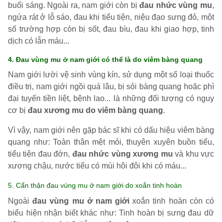
buổi sáng. Ngoài ra, nam giới còn bị
đau nhức vùng mu
,
ngứa rát ở lỗ sáo, đau khi tiểu tiện, niệu đạo sưng đỏ, một
số trường hợp còn bị sốt, đau bìu, đau khi giao hợp, tinh
dịch có lẫn máu...
4. Đau vùng mu ở nam giới có thể là do viêm bàng quang
Nam giới lười vệ sinh vùng kín, sử dụng một số loại thuốc
điều trị, nam giới ngồi quá lâu, bị sỏi bàng quang hoặc phì
đại tuyến tiền liệt, bệnh lao... là những đối tượng có nguy
cơ bị
đau xương mu do viêm bàng quang
.
Vì vậy, nam giới nên gặp bác sĩ khi có dấu hiệu viêm bàng
quang như: Toàn thân mệt mỏi, thuyên xuyên buồn tiểu,
tiểu tiện đau đớn,
đau nhức vùng xương mu
và khu vực
xương chậu, nước tiểu có mùi hôi đôi khi có máu...
5. Cẩn thận đau vùng mu ở nam giới do xoắn tinh hoàn
Ngoài
đau vùng mu ở nam giới
xoắn tinh hoàn còn có
biểu hiện nhận biết khác như: Tinh hoàn bị sưng đau dữ