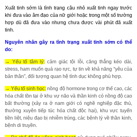
Xuất tinh sớm là tình trạng cậu nhỏ xuất tinh ngay trước
khi đưa vào âm đạo của nữ giới hoặc trong một số trường
hợp dù đã đưa vào nhưng chưa được vài phút đã xuất
tinh.
Nguyên nhân gây ra tình trạng xuất tinh sớm có thể
do:
→ Yếu tố tâm lý:
cảm giác tội lỗi, căng thẳng kéo dài,
stress, ham muốn quá rạo rực, tự tin về khả năng “yêu của
bản thân”, đối tượng quan hệ tình dục không phù hợp.
→ Yếu tố sinh học:
nồng độ hormone trong cơ thể cao,
các
hóa chất tồn tại ở khu vự não và thần kinh có nồng độ cao
bất thường (xảy ra ở nam giới có nghề nghiệp đặc thù,
thường xuyên tiếp túc hóa chất độc hại), khu vực tuyến
tiền liệt, niệu đạo bị nhiễm trùng, các bệnh lý về thần kinh,
bệnh di truyền.