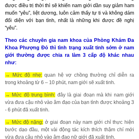
được điều trị thời thì sẽ khiến nam giới dần suy giảm ham
muốn “yêu”, liệt dương, luôn cảm thấy tự ti và không dám
đối diện với bạn tình, nhất là những khi được đề nghị
“yêu”.
Theo các chuyên gia nam khoa của Phòng Khám Đa
Khoa Phượng Đỏ thì tình trạng xuất tinh sớm ở nam
giới thường được chia ra làm 3 cấp độ khác nhau
như:
→ Mức độ nhẹ:
quan hệ vợ chồng thường chỉ diễn ra
trong khoảng từ 6 – 10 phút, nam giới sẽ xuất tinh.
→ Mức độ trung bình:
đây là giai đoạn mà khi nam giới
vừa đưa cậu nhỏ vào âm đạo của bạn tình được khoảng 3
- 6 phút đã xuất tinh.
→ Mức độ nặng:
ở giai đoạn này nam giới chỉ thực hiện
bước dạo đầu, một vài động tác kích thích thậm chí mới
vừa đưa cậu nhỏ vào âm đạo nữ giới đã xuất tinh.