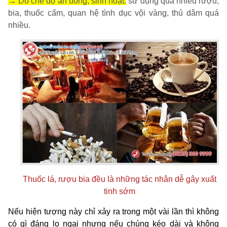
→ Do chế độ ăn uống, sinh hoạt:
sử dụng quá nhiều rượu,
bia, thuốc cấm, quan hệ tình dục vội vàng, thủ dâm quá
nhiều.
Thuốc lá, rượu bia đều là những tác nhân dễ gây xuất
tinh sớm
Nếu hiện tượng này chỉ xảy ra trong một vài lần thì không
có gì đáng lo ngại nhưng nếu chúng kéo dài và không