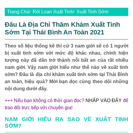
Trang Chủ
Rối Loạn Xuất Tinh
Xuất Tinh Sớm
Đâu Là Địa Chỉ Thăm Khám Xuất Tinh
Sớm Tại Thái Bình An Toàn 2021
Theo số liệu thống kê thì cứ 3 nam giới sẽ có 1 người
bị xuất tinh sớm với mức độ khác nhau, chính hiện
tượng này đã dần trở thành nỗi bất an của rất nhiều
nam giới. Vậy nam giới hiểu như thế nào về xuất tinh
sớm? Đâu là địa chỉ khám xuất tinh sớm tại Thái Bình
an toàn, hiệu quả? Mời bạn đọc cùng theo dõi những
nội dung dưới đây.
+++ Nếu bạn không có thời gian đọc?
NHẤP VÀO ĐÂY
để
trao đổi trực tiếp với chuyên gia!
NAM GIỚI HIỂU RA SAO VỀ XUẤT TINH
SỚM?